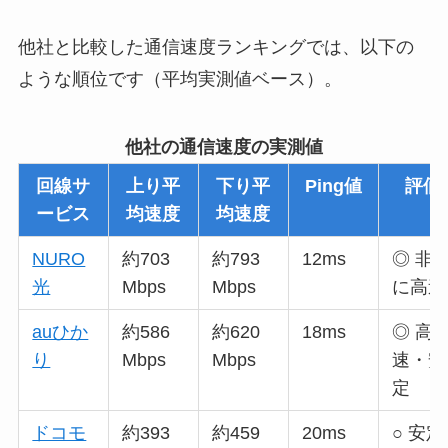
他社と比較した通信速度ランキングでは、以下の
ような順位です（平均実測値ベース）。
他社の通信速度の実測値
回線サ
上り平
下り平
Ping値
評価
ービス
均速度
均速度
NURO
約703
約793
12ms
◎ 非
光
Mbps
Mbps
に高速
auひか
約586
約620
18ms
◎ 高
り
Mbps
Mbps
速・安
定
ドコモ
約393
約459
20ms
○ 安定