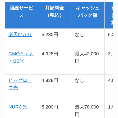
回線サービ
月額料金
キャッシュ
実
ス
（税込）
バック額
（2
算
楽天ひかり
5,280円
なし
5,2
GMOとくと
4,928円
最大42,000
3,1
くBB光
円
ビッグロー
4,928円
なし
4,9
ブ光
NURO光
5,200円
最大78,000
1,9
円