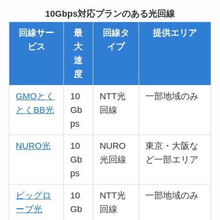
10Gbps対応プランのある光回線
回線サー
最
回線タ
提供エリア
ビス
大
イプ
速
度
GMOとく
10
NTT光
一部地域のみ
とくBB光
Gb
回線
ps
NURO光
10
NURO
東京・大阪な
Gb
光回線
ど一部エリア
ps
ビッグロ
10
NTT光
一部地域のみ
ーブ光
Gb
回線