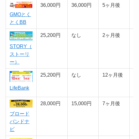
36,000円
36,000円
5ヶ月後
普
GMOとく
とくBB
25,200円
なし
2ヶ月後
難
STORY（
ストーリ
ー）
25,200円
なし
12ヶ月後
難
LifeBank
28,000円
15,000円
7ヶ月後
難
ブロード
バンドナ
ビ