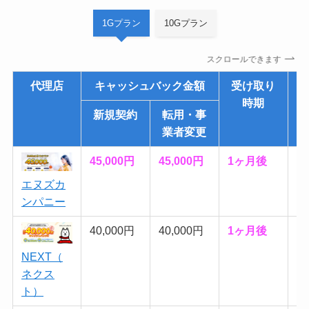
1Gプラン
10Gプラン
スクロールできます
代理店
キャッシュバック金額
受け取り
時期
新規契約
転用・事
業者変更
45,000円
45,000円
1ヶ月後
簡
エヌズカ
ンパニー
40,000円
40,000円
1ヶ月後
簡
NEXT（
ネクス
ト）