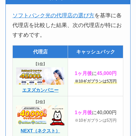
ソフトバンク光の代理店の選び方
を基準に各
代理店を比較した結果、次の代理店が特にお
すすめです。
代理店
キャッシュバック
【1位】
1ヶ月後
に
45,000円
※10ギガプランは5万円
エヌズカンパニー
【2位】
1ヶ月後
に40,000円
※10ギガプランは5万円
NEXT（ネクスト）